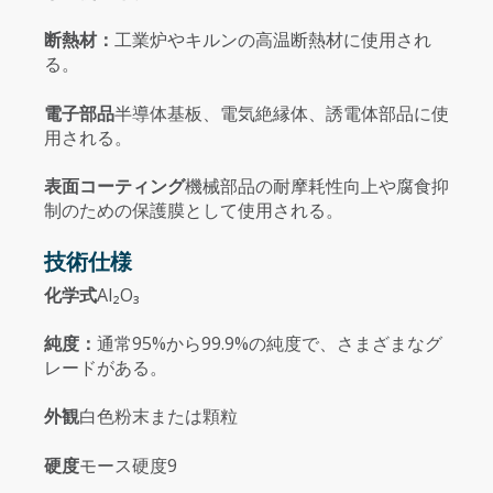
断熱材：
工業炉やキルンの高温断熱材に使用され
る。
電子部品
半導体基板、電気絶縁体、誘電体部品に使
用される。
表面コーティング
機械部品の耐摩耗性向上や腐食抑
制のための保護膜として使用される。
技術仕様
化学式
Al₂O₃
純度：
通常95%から99.9%の純度で、さまざまなグ
レードがある。
外観
白色粉末または顆粒
硬度
モース硬度9