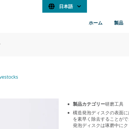
日本語
ホーム
製品
ク
ivestocks
製品カテゴリー
研磨工具
構造発泡ディスクの表面に
を素早く除去することがで
発泡ディスクは琢磨中にク