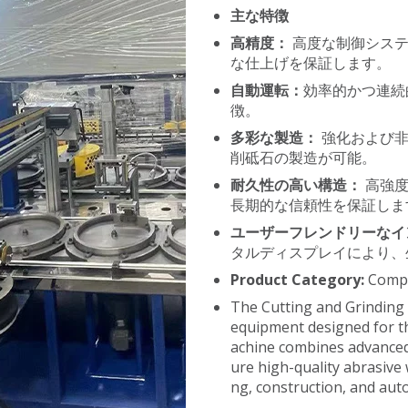
主な特徴
高精度：
高度な制御シス
な仕上げを保証します。
自動運転：
効率的かつ連続
徴。
多彩な製造：
強化および
削砥石の製造が可能。
耐久性の高い構造：
高強
長期的な信頼性を保証しま
ユーザーフレンドリーなイ
タルディスプレイにより、
Product Category:
Compl
The Cutting and Grinding 
equipment designed for th
achine combines advanced
ure high-quality abrasive 
ng, construction, and aut