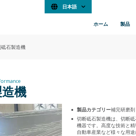
日本語
ホーム
製品
削砥石製造機
rformance
製造機
製品カテゴリー
補完研磨剤
切断砥石製造機は、切断砥
機器です。高度な技術と精
自動車産業など様々な用途