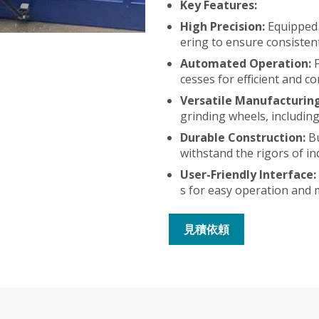
Key Features:
High Precision:
Equipped 
ering to ensure consisten
Automated Operation:
F
cesses for efficient and c
Versatile Manufacturin
grinding wheels, includin
Durable Construction:
B
withstand the rigors of in
User-Friendly Interface
s for easy operation and 
見積依頼