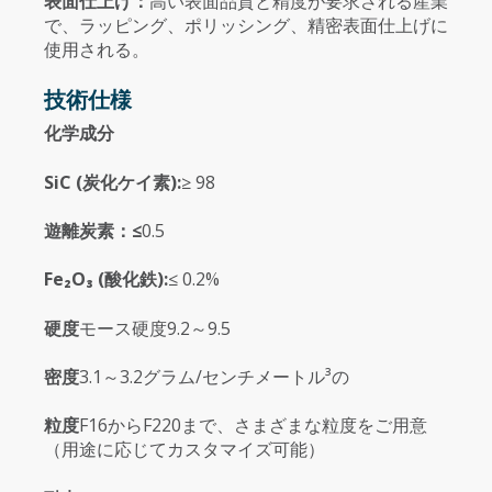
表面仕上げ：
高い表面品質と精度が要求される産業
で、ラッピング、ポリッシング、精密表面仕上げに
使用される。
技術仕様
化学成分
SiC (炭化ケイ素):
≥ 98
遊離炭素：≤
0.5
Fe₂O₃ (酸化鉄):
≤ 0.2%
硬度
モース硬度9.2～9.5
密度
3.1～3.2グラム/センチメートル³の
粒度
F16からF220まで、さまざまな粒度をご用意
（用途に応じてカスタマイズ可能）