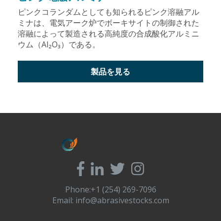
ピンクコランダムとしても知られるピンク溶融アル
ミナは、電気アーク炉でボーキサイトの制御された
溶融によって製造される高純度の合成酸化アルミニ
ウム（Al₂O₃）である。
製品を見る
Phone:+1 (254) 269-7096
Email:
info@abrasivestocks.com