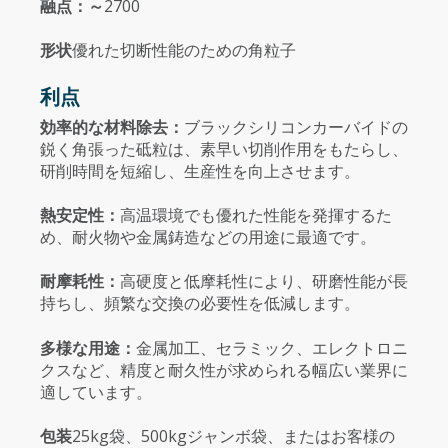
融点：～
2700
形状
優れた切断性能のための角粒子
利点
効率的な材料除去：
ブラックシリコンカーバイドの
鋭く角張った砥粒は、素早い切削作用をもたらし、
研削時間を短縮し、生産性を向上させます。
熱安定性：
高温環境でも優れた性能を発揮するた
め、耐火物や金属鋳造などの用途に最適です。
耐摩耗性：
高硬度と低摩耗性により、研磨性能が長
持ちし、頻繁な交換の必要性を低減します。
多様な用途：
金属加工、セラミック、エレクトロニ
クスなど、精度と耐久性が求められる幅広い業界に
適しています。
包装
25kg袋、500kgジャンボ袋、またはお客様の