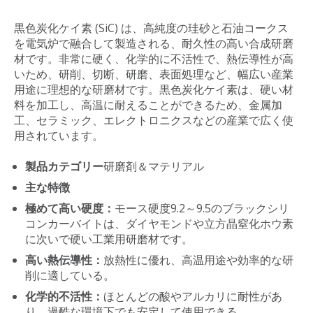
黒色炭化ケイ素 (SiC) は、高純度の珪砂と石油コークス
を電気炉で融合して製造される、耐久性の高い合成研磨
材です。非常に硬く、化学的に不活性で、熱伝導性が高
いため、研削、切断、研磨、表面処理など、幅広い産業
用途に理想的な研磨材です。黒色炭化ケイ素は、硬い材
料を加工し、高温に耐えることができるため、金属加
工、セラミック、エレクトロニクスなどの産業で広く使
用されています。
製品カテゴリー
研磨剤＆マテリアル
主な特徴
極めて高い硬度：
モース硬度9.2～9.5のブラックシリ
コンカーバイトは、ダイヤモンドや立方晶窒化ホウ素
に次いで硬い工業用研磨材です。
高い熱伝導性：
放熱性に優れ、高温用途や効率的な研
削に適している。
化学的不活性：
ほとんどの酸やアルカリに耐性があ
り、過酷な環境下でも安定して使用できる。