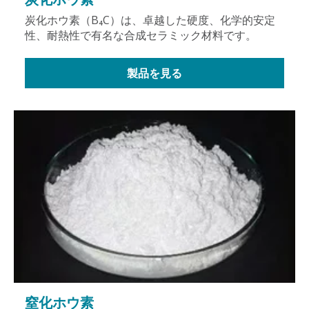
炭化ホウ素（B₄C）は、卓越した硬度、化学的安定
性、耐熱性で有名な合成セラミック材料です。
製品を見る
窒化ホウ素