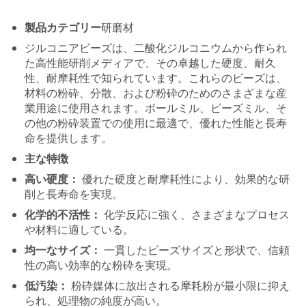
製品カテゴリー
研磨材
ジルコニアビーズは、二酸化ジルコニウムから作られ
た高性能研削メディアで、その卓越した硬度、耐久
性、耐摩耗性で知られています。これらのビーズは、
材料の粉砕、分散、および粉砕のためのさまざまな産
業用途に使用されます。ボールミル、ビーズミル、そ
の他の粉砕装置での使用に最適で、優れた性能と長寿
命を提供します。
主な特徴
高い硬度：
優れた硬度と耐摩耗性により、効果的な研
削と長寿命を実現。
化学的不活性：
化学反応に強く、さまざまなプロセス
や材料に適している。
均一なサイズ：
一貫したビーズサイズと形状で、信頼
性の高い効率的な粉砕を実現。
低汚染：
粉砕媒体に放出される摩耗粉が最小限に抑え
られ、処理物の純度が高い。