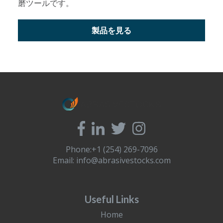
磨ツールです。
製品を見る
Phone:+1 (254) 269-7096
Email:
info@abrasivestocks.com
Useful Links
Home