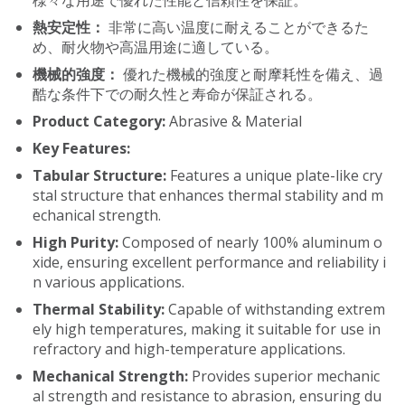
様々な用途で優れた性能と信頼性を保証。
熱安定性：
非常に高い温度に耐えることができるた
め、耐火物や高温用途に適している。
機械的強度：
優れた機械的強度と耐摩耗性を備え、過
酷な条件下での耐久性と寿命が保証される。
Product Category:
Abrasive & Material
Key Features:
Tabular Structure:
Features a unique plate-like cry
stal structure that enhances thermal stability and m
echanical strength.
High Purity:
Composed of nearly 100% aluminum o
xide, ensuring excellent performance and reliability i
n various applications.
Thermal Stability:
Capable of withstanding extrem
ely high temperatures, making it suitable for use in
refractory and high-temperature applications.
Mechanical Strength:
Provides superior mechanic
al strength and resistance to abrasion, ensuring du