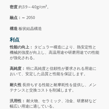
密度
約3.9～4.0g/cm³。
融点：～
2050
構造
板状結晶構造
利点
性能の向上：
タビュラー構造により、熱安定性と
機械的強度が向上し、高温用途や研磨用途での性能
が強化される。
高純度：
特に高純度と信頼性が要求される用途に
おいて、安定した品質と性能を保証します。
耐久性
長持ちする性能と耐摩耗性を提供し、メン
テナンスと交換コストを削減します。
汎用性：
耐火物、セラミック、冶金、研磨材など
幅広い用途に適している。