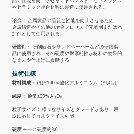
品の性能を向上させるアドバンスト・セラミックス
やセラミック複合材料の製造に使用される。
冶金：
金属製品の品質と性能を向上させるため、
金属鋳造やその他の冶金プロセスで充填剤または添
加剤として使用される。
研磨剤：
研削砥石やサンドペーパーなどの研磨製
品に使用され、その硬度や耐摩耗性が材料の効果的
な除去や仕上げに貢献する。
技術仕様
材料構成：
ほぼ100％酸化アルミニウム（Al₂O₃）
純度：
通常≥99% Al₂O₃
粒子サイズ：
様々なサイズとグレードがあり、用
途に応じてカスタマイズ可能
硬度
モース硬度約9.0