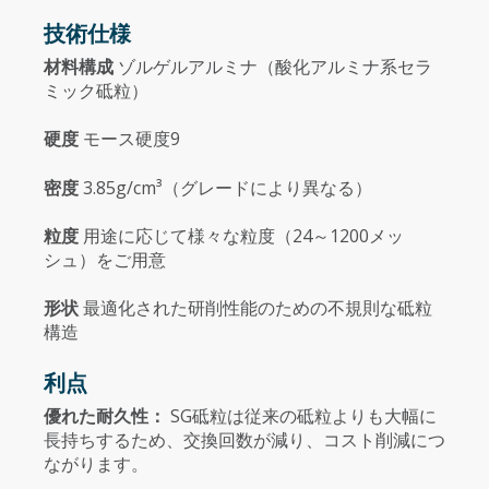
技術仕様
材料構成
ゾルゲルアルミナ（酸化アルミナ系セラ
ミック砥粒）
硬度
モース硬度9
密度
3.85g/cm³（グレードにより異なる）
粒度
用途に応じて様々な粒度（24～1200メッ
シュ）をご用意
形状
最適化された研削性能のための不規則な砥粒
構造
利点
優れた耐久性：
SG砥粒は従来の砥粒よりも大幅に
長持ちするため、交換回数が減り、コスト削減につ
ながります。