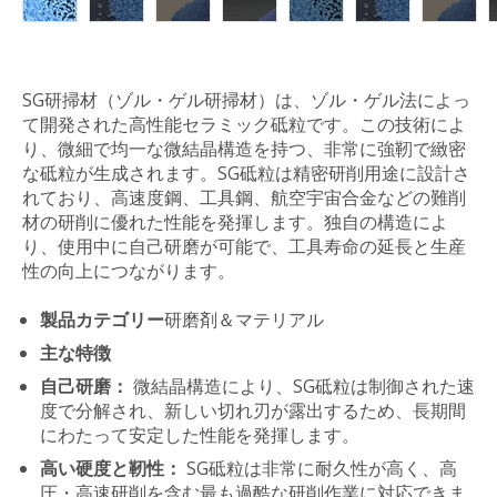
SG研掃材（ゾル・ゲル研掃材）は、ゾル・ゲル法によっ
て開発された高性能セラミック砥粒です。この技術によ
り、微細で均一な微結晶構造を持つ、非常に強靭で緻密
な砥粒が生成されます。SG砥粒は精密研削用途に設計さ
れており、高速度鋼、工具鋼、航空宇宙合金などの難削
材の研削に優れた性能を発揮します。独自の構造によ
り、使用中に自己研磨が可能で、工具寿命の延長と生産
性の向上につながります。
製品カテゴリー
研磨剤＆マテリアル
主な特徴
自己研磨：
微結晶構造により、SG砥粒は制御された速
度で分解され、新しい切れ刃が露出するため、長期間
にわたって安定した性能を発揮します。
高い硬度と靭性：
SG砥粒は非常に耐久性が高く、高
圧・高速研削を含む最も過酷な研削作業に対応できま