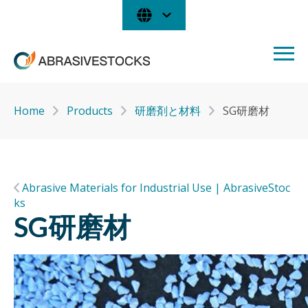
Home
Products
研磨剤と材料
SG研磨材
Abrasive Materials for Industrial Use | AbrasiveStoc
ks
SG研磨材