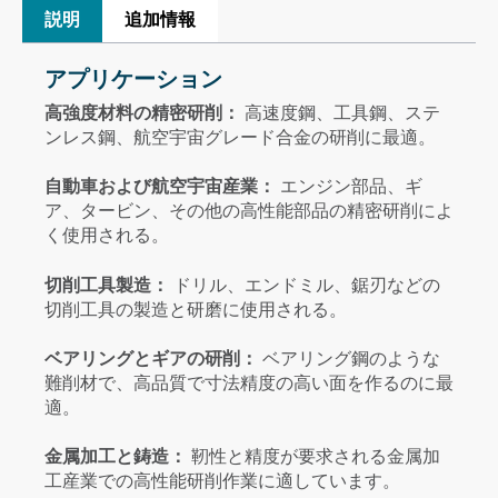
説明
追加情報
アプリケーション
高強度材料の精密研削：
高速度鋼、工具鋼、ステ
ンレス鋼、航空宇宙グレード合金の研削に最適。
自動車および航空宇宙産業：
エンジン部品、ギ
ア、タービン、その他の高性能部品の精密研削によ
く使用される。
切削工具製造：
ドリル、エンドミル、鋸刃などの
切削工具の製造と研磨に使用される。
ベアリングとギアの研削：
ベアリング鋼のような
難削材で、高品質で寸法精度の高い面を作るのに最
適。
金属加工と鋳造：
靭性と精度が要求される金属加
工産業での高性能研削作業に適しています。