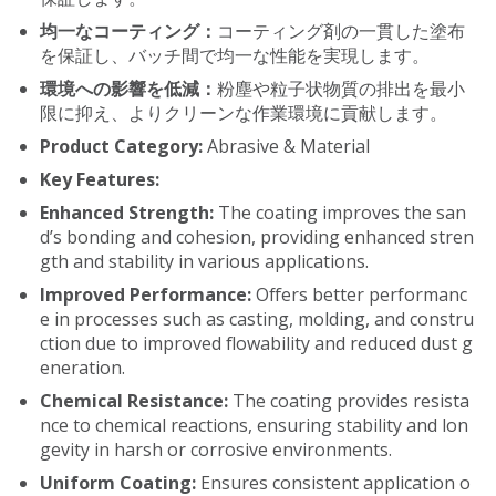
均一なコーティング：
コーティング剤の一貫した塗布
を保証し、バッチ間で均一な性能を実現します。
環境への影響を低減：
粉塵や粒子状物質の排出を最小
限に抑え、よりクリーンな作業環境に貢献します。
Product Category:
Abrasive & Material
Key Features:
Enhanced Strength:
The coating improves the san
d’s bonding and cohesion, providing enhanced stren
gth and stability in various applications.
Improved Performance:
Offers better performanc
e in processes such as casting, molding, and constru
ction due to improved flowability and reduced dust g
eneration.
Chemical Resistance:
The coating provides resista
nce to chemical reactions, ensuring stability and lon
gevity in harsh or corrosive environments.
Uniform Coating:
Ensures consistent application o