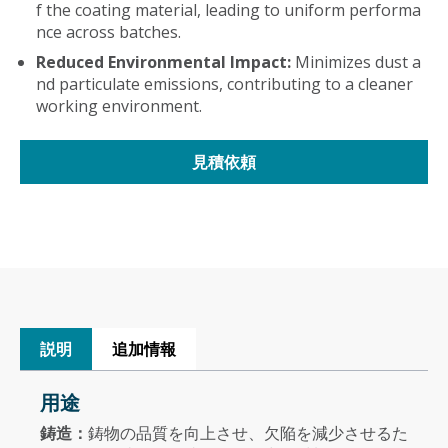
f the coating material, leading to uniform performa
nce across batches.
Reduced Environmental Impact:
Minimizes dust a
nd particulate emissions, contributing to a cleaner
working environment.
見積依頼
説明
追加情報
用途
鋳造：
鋳物の品質を向上させ、欠陥を減少させるた