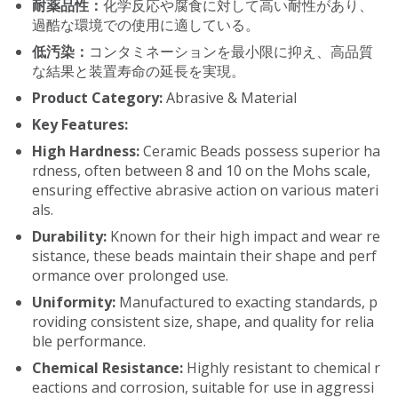
耐薬品性：
化学反応や腐食に対して高い耐性があり、
過酷な環境での使用に適している。
低汚染：
コンタミネーションを最小限に抑え、高品質
な結果と装置寿命の延長を実現。
Product Category:
Abrasive & Material
Key Features:
High Hardness:
Ceramic Beads possess superior ha
rdness, often between 8 and 10 on the Mohs scale,
ensuring effective abrasive action on various materi
als.
Durability:
Known for their high impact and wear re
sistance, these beads maintain their shape and perf
ormance over prolonged use.
Uniformity:
Manufactured to exacting standards, p
roviding consistent size, shape, and quality for relia
ble performance.
Chemical Resistance:
Highly resistant to chemical r
eactions and corrosion, suitable for use in aggressi