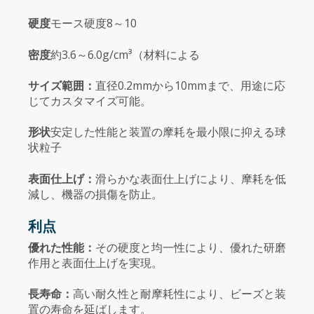
硬度
モース硬度8～10
密度
約3.6～6.0g/cm³（材料による
サイズ範囲：
直径0.2mmから10mmまで、用途に応
じてカスタマイズ可能。
形状
安定した性能と装置の摩耗を最小限に抑える球
状粒子
表面仕上げ：
滑らかな表面仕上げにより、摩耗を低
減し、機器の損傷を防止。
利点
優れた性能：
その硬度と均一性により、優れた研磨
作用と表面仕上げを実現。
長寿命：
高い耐久性と耐摩耗性により、ビーズと装
置の寿命を延ばします。