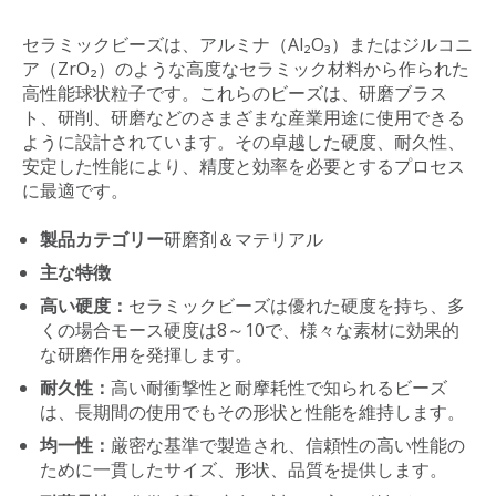
セラミックビーズは、アルミナ（Al₂O₃）またはジルコニ
ア（ZrO₂）のような高度なセラミック材料から作られた
高性能球状粒子です。これらのビーズは、研磨ブラス
ト、研削、研磨などのさまざまな産業用途に使用できる
ように設計されています。その卓越した硬度、耐久性、
安定した性能により、精度と効率を必要とするプロセス
に最適です。
製品カテゴリー
研磨剤＆マテリアル
主な特徴
高い硬度：
セラミックビーズは優れた硬度を持ち、多
くの場合モース硬度は8～10で、様々な素材に効果的
な研磨作用を発揮します。
耐久性：
高い耐衝撃性と耐摩耗性で知られるビーズ
は、長期間の使用でもその形状と性能を維持します。
均一性：
厳密な基準で製造され、信頼性の高い性能の
ために一貫したサイズ、形状、品質を提供します。