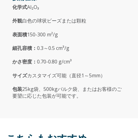
化学式
Al₂O₃
外観
白色の球状ビーズまたは顆粒
表面積
150-300 m²/g
細孔容積：
0.3～0.5 cm³/g
かさ密度：
0.70-0.80 g/cm³
サイズ
カスタマイズ可能（直径1～5mm）
包装
25kg袋、500kgバルク袋、またはお客様のご
要望に応じた包装が可能です。