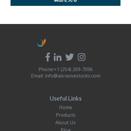
Phone:+1 (254) 269-7096
Email:
info@abrasivestocks.com
Useful Links
Home
Products
About Us
Blog