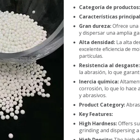
Categoría de productos
Características principa
Gran dureza:
Ofrece una 
y dispersar una amplia ga
Alta densidad:
La alta de
excelente eficiencia de m
partículas.
Resistencia al desgaste
la abrasión, lo que garant
Inercia química:
Altament
corrosión, lo que lo hace
y abrasivos.
Product Category:
Abrasi
Key Features:
High Hardness:
Offers su
grinding and dispersing a
High Density:
The high de