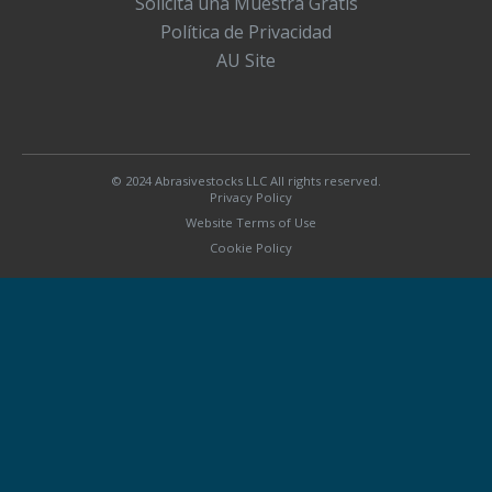
Solicita una Muestra Gratis
Política de Privacidad
AU Site
© 2024 Abrasivestocks LLC All rights reserved.
Privacy Policy
Website Terms of Use
Cookie Policy