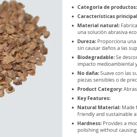
Categoría de productos
Características principa
Material natural:
Fabric
una solución abrasiva ecol
Dureza:
Proporciona una 
sin causar daños a las supe
Biodegradable:
Se desco
impacto medioambiental y 
No daña:
Suave con las s
piezas sensibles o de prec
Product Category:
Abrasi
Key Features:
Natural Material:
Made f
friendly and sustainable a
Hardness:
Provides a mod
polishing without causing