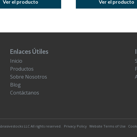
Ver el producto
Ver el producto
Enlaces Útiles
Inicio
Productos
Sobre Nosotros
Blog
Contáctanos
brasivestocks LLC All rights reserved.
Privacy Policy
Website Terms of Use
Cooki