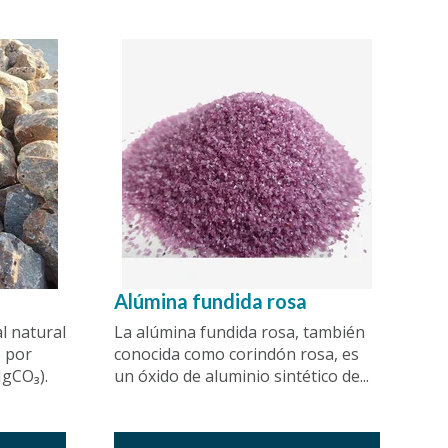
Alúmina fundida rosa
l natural
La alúmina fundida rosa, también
 por
conocida como corindón rosa, es
gCO₃).
un óxido de aluminio sintético de...