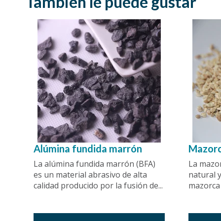
También le puede gustar
Alúmina fundida marrón
Mazor
La alúmina fundida marrón (BFA)
La mazor
es un material abrasivo de alta
natural 
calidad producido por la fusión de...
mazorca d