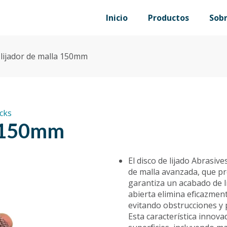
Inicio
Productos
Sob
 lijador de malla 150mm
ocks
a 150mm
El disco de lijado Abrasi
de malla avanzada, que pr
garantiza un acabado de li
abierta elimina eficazmente
evitando obstrucciones y p
Esta característica innova