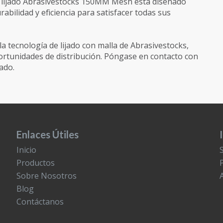
de lijado Abrasivestocks 150MM Mesh está diseñado
bilidad y eficiencia para satisfacer todas sus
 la tecnología de lijado con malla de Abrasivestocks,
ortunidades de distribución. Póngase en contacto con
ado.
Enlaces Útiles
Inicio
Productos
Sobre Nosotros
Blog
Contáctanos