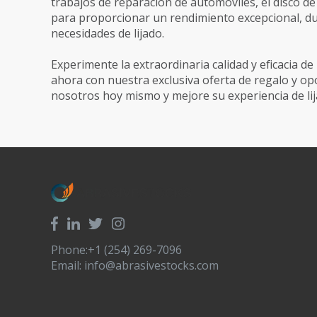
trabajos de reparación de automóviles, el disco 
para proporcionar un rendimiento excepcional, dura
necesidades de lijado.
Experimente la extraordinaria calidad y eficacia de
ahora con nuestra exclusiva oferta de regalo y op
nosotros hoy mismo y mejore su experiencia de lij
Phone:+1 (254) 269-7096
Email:
info@abrasivestocks.com