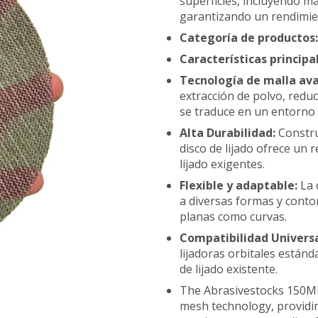
superficies, incluyendo ma
garantizando un rendimie
Categoría de productos
Características principa
Tecnología de malla av
extracción de polvo, reduc
se traduce en un entorno 
Alta Durabilidad:
Constru
disco de lijado ofrece un 
lijado exigentes.
Flexible y adaptable:
La 
a diversas formas y conto
planas como curvas.
Compatibilidad Univers
lijadoras orbitales estánda
de lijado existente.
The Abrasivestocks 150MM
mesh technology, providin