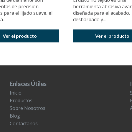
as de diamante son
El disco no tejido es una
ntas de precisión
herramienta abrasiva ava
 para el lijado suave, el
diseñada para el acabado,
a...
desbarbado y...
Ver el producto
Ver el producto
Enlaces Útiles
Inicio
Productos
Sobre Nosotros
Blog
Contáctanos