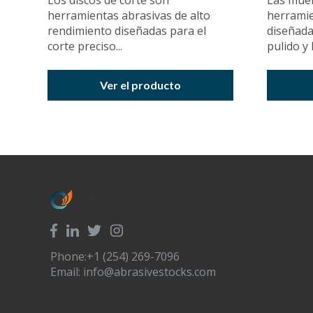
Los discos de corte son
Las muel
herramientas abrasivas de alto
herramie
rendimiento diseñadas para el
diseñadas
corte preciso...
pulido y l
Ver el producto
Phone:+1 (254) 269-7096
Email:
info@abrasivestocks.com