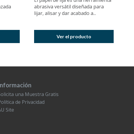
El papel de lija es una herramienta
nzada
abrasiva versátil diseñada para
lijar, alisar y dar acabado a...
Ver el producto
Información
Solicita una Muestra Gratis
Política de Privacidad
AU Site