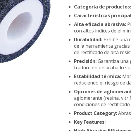
Categoría de productos
Características principa
Alta eficacia abrasiva:
P
con altos índices de elim
Durabilidad:
Exhibe una e
de la herramienta gracias 
de rectificado de alta resis
Precisión:
Garantiza una g
traduce en un acabado sup
Estabilidad térmica:
Man
reduciendo el riesgo de da
Opciones de aglomerant
aglomerante (resina, vitri
condiciones de rectificado.
Product Category:
Abras
Key Features:
High Abrasive Efficiency